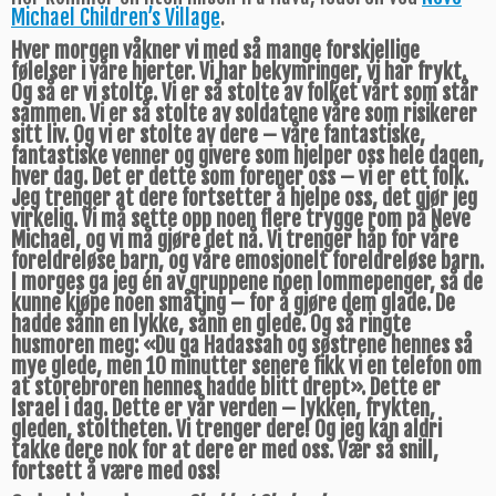
Michael Children’s Village
.
Hver morgen våkner vi med så mange forskjellige
følelser i våre hjerter. Vi har bekymringer, vi har frykt.
Og så er vi stolte. Vi er så stolte av folket vårt som står
sammen. Vi er så stolte av soldatene våre som risikerer
sitt liv. Og vi er stolte av dere – våre fantastiske,
fantastiske venner og givere som hjelper oss hele dagen,
hver dag. Det er dette som forener oss – vi er ett folk.
Jeg trenger at dere fortsetter å hjelpe oss, det gjør jeg
virkelig. Vi må sette opp noen flere trygge rom på Neve
Michael, og vi må gjøre det nå. Vi trenger håp for våre
foreldreløse barn, og våre emosjonelt foreldreløse barn.
I morges ga jeg én av gruppene noen lommepenger, så de
kunne kjøpe noen småting – for å gjøre dem glade. De
hadde sånn en lykke, sånn en glede. Og så ringte
husmoren meg: «Du ga Hadassah og søstrene hennes så
mye glede, men 10 minutter senere fikk vi en telefon om
at storebroren hennes hadde blitt drept». Dette er
Israel i dag. Dette er vår verden – lykken, frykten,
gleden, stoltheten. Vi trenger dere! Og jeg kan aldri
takke dere nok for at dere er med oss. Vær så snill,
fortsett å være med oss!