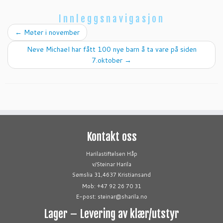
Innleggsnavigasjon
←
Møter i november
Neve Michael har fått 100 nye barn å ta vare på siden
7.oktober
→
Kontakt oss
Harilastiftelsen Håp
v/Steinar Harila
Sømslia 31,4637 Kristiansand
Mob: +47 92 26 70 31
E-post: steinar@sharila.no
Lager – Levering av klær/utstyr