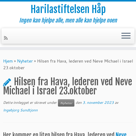
Harilastiftelsen Håp
Ingen kan hjelpe alle, men alle kan hjelpe noen
Skip
to
Hjem
»
Nyheter
»
Hilsen fra Hava, lederen ved Neve Michael i Israel
content
23.oktober
Hilsen fra Hava, lederen ved Neve
Michael i Israel 23.oktober
Dette innlegget er skrevet under
den
3. november 2023
av
Nyheter
Ingebjorg Sundtjonn
Her kommer en liten hilsen fra Hava, lederen ved
Neve