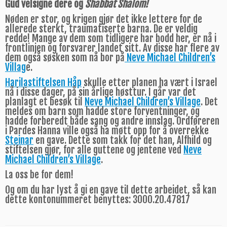
Gud velsigne dere og
Shabbat Shalom!
Nøden er stor, og krigen gjør det ikke lettere for de
allerede sterkt, traumatiserte barna. De er veldig
redde! Mange av dem som tidligere har bodd her, er nå i
frontlinjen og forsvarer landet sitt. Av disse har flere av
dem også søsken som nå bor på
Neve Michael Children’s
Villag
e.
Harilastiftelsen Håp
skulle etter planen ha vært i Israel
nå i disse dager, på sin årlige høsttur. I går var det
planlagt et besøk til
Neve Michael Children’s Village
. Det
meldes om barn som hadde store forventninger, og
hadde forberedt både sang og andre innslag. Ordføreren
i Pardes Hanna ville også ha møtt opp for å overrekke
Steinar
en gave. Dette som takk for det han, Alfhild og
stiftelsen gjør, for alle guttene og jentene ved
Neve
Michael Children’s Village
.
La oss be for dem!
Og om du har lyst å gi en gave til dette arbeidet, så kan
dette kontonummeret benyttes: 3000.20.47817