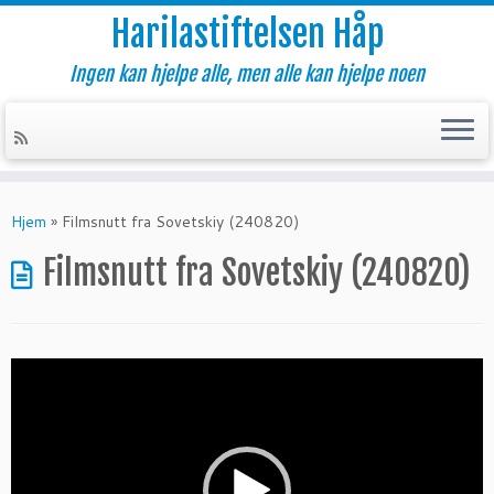
Harilastiftelsen Håp
Ingen kan hjelpe alle, men alle kan hjelpe noen
Skip
to
Hjem
»
Filmsnutt fra Sovetskiy (240820)
content
Filmsnutt fra Sovetskiy (240820)
Videoavspiller