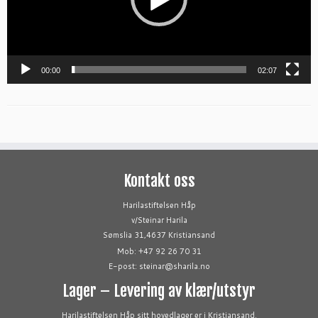
00:00
02:07
Kontakt oss
Harilastiftelsen Håp
v/Steinar Harila
Sømslia 31,4637 Kristiansand
Mob: +47 92 26 70 31
E-post: steinar@sharila.no
Lager – Levering av klær/utstyr
Harilastiftelsen Håp sitt hovedlager er i Kristiansand.