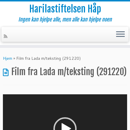
Harilastiftelsen Håp
Ingen kan hjelpe alle, men alle kan hjelpe noen
Skip
to
Hjem
»
Film fra Lada m/teksting (291220)
content
Film fra Lada m/teksting (291220)
Videoavspiller