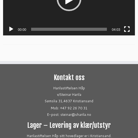
00:00
04:03
Kontakt oss
Harilastiftelsen Håp
v/Steinar Harila
Sømslia 31,4637 Kristiansand
Mob: +47 92 26 70 31
E-post: steinar@sharila.no
Lager – Levering av klær/utstyr
Harilastiftelsen Håp sitt hovedlager er i Kristiansand.