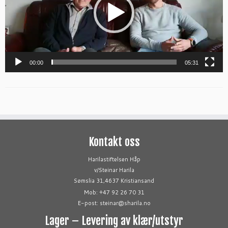
00:00
05:31
Kontakt oss
Harilastiftelsen Håp
v/Steinar Harila
Sømslia 31,4637 Kristiansand
Mob: +47 92 26 70 31
E-post: steinar@sharila.no
Lager – Levering av klær/utstyr