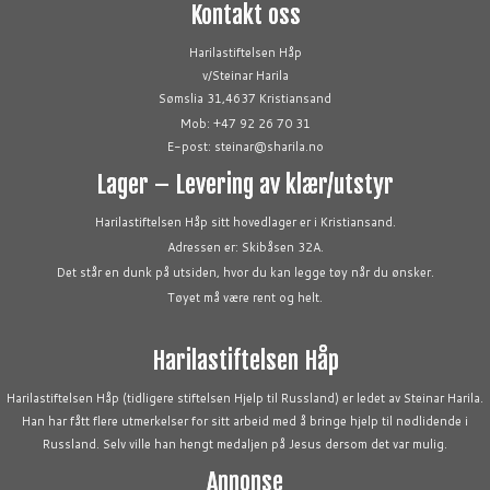
Kontakt oss
Harilastiftelsen Håp
v/Steinar Harila
Sømslia 31,4637 Kristiansand
Mob: +47 92 26 70 31
E-post: steinar@sharila.no
Lager – Levering av klær/utstyr
Harilastiftelsen Håp sitt hovedlager er i Kristiansand.
Adressen er: Skibåsen 32A.
Det står en dunk på utsiden, hvor du kan legge tøy når du ønsker.
Tøyet må være rent og helt.
Harilastiftelsen Håp
Harilastiftelsen Håp (tidligere stiftelsen Hjelp til Russland) er ledet av Steinar Harila.
Han har fått flere utmerkelser for sitt arbeid med å bringe hjelp til nødlidende i
Russland. Selv ville han hengt medaljen på Jesus dersom det var mulig.
Annonse