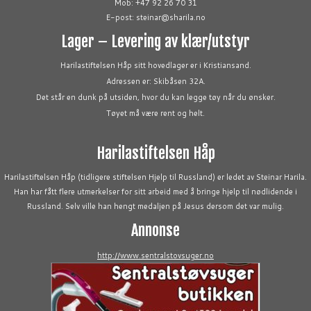
Mob: +47 92 26 70 31
E-post: steinar@sharila.no
Lager – Levering av klær/utstyr
Harilastiftelsen Håp sitt hovedlager er i Kristiansand.
Adressen er: Skibåsen 32A.
Det står en dunk på utsiden, hvor du kan legge tøy når du ønsker.
Tøyet må være rent og helt.
Harilastiftelsen Håp
Harilastiftelsen Håp (tidligere stiftelsen Hjelp til Russland) er ledet av Steinar Harila.
Han har fått flere utmerkelser for sitt arbeid med å bringe hjelp til nødlidende i
Russland. Selv ville han hengt medaljen på Jesus dersom det var mulig.
Annonse
http://www.sentralstovsuger.no