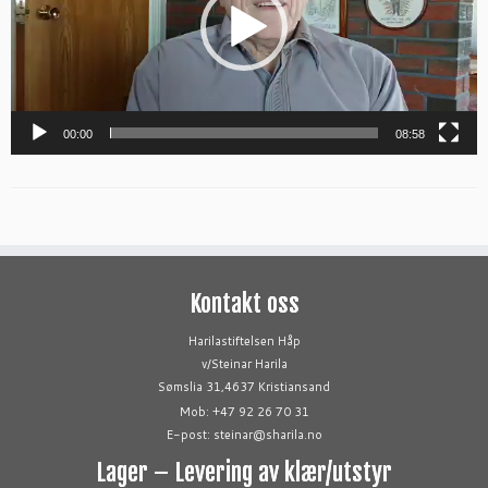
00:00
08:58
Kontakt oss
Harilastiftelsen Håp
v/Steinar Harila
Sømslia 31,4637 Kristiansand
Mob: +47 92 26 70 31
E-post: steinar@sharila.no
Lager – Levering av klær/utstyr