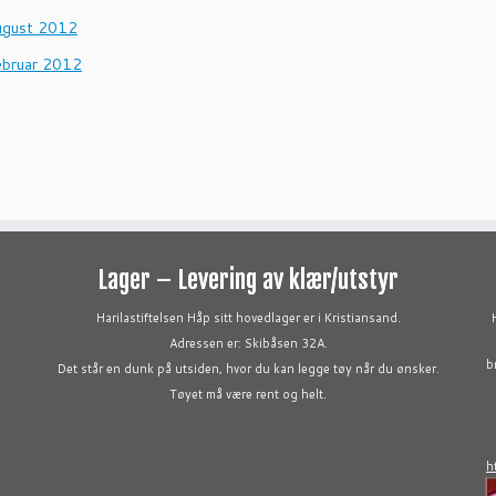
ugust 2012
ebruar 2012
Lager – Levering av klær/utstyr
Harilastiftelsen Håp sitt hovedlager er i Kristiansand.
Adressen er: Skibåsen 32A.
b
Det står en dunk på utsiden, hvor du kan legge tøy når du ønsker.
Tøyet må være rent og helt.
h