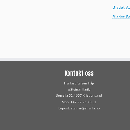
Bladet A
Bladet F
Kontakt oss
Harilastiftelsen Håp
v/Steinar Harila
Sømslia 31,4637 Kristiansand
Mob: +47 92 26 70 31
E-post: steinar@sharila.no