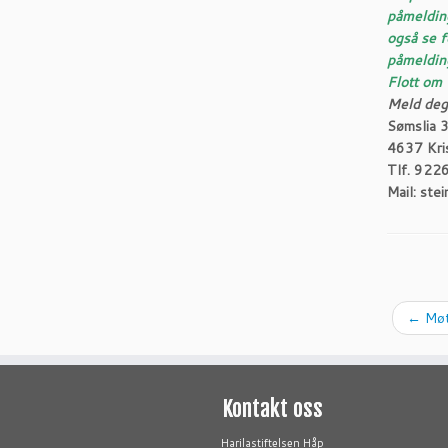
påmelding
også se f
påmelding
Flott om 
Meld deg 
Sømslia 
4637 Kri
Tlf. 922
Mail: ste
←
Møte
Kontakt oss
Harilastiftelsen Håp