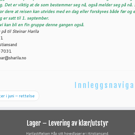
. Det er viktig at de som bestemmer seg nå, også melder seg på nå.
or dere at reisen kan utvides med en dag eller forskyves både før og et
 er satt til 1. september.
vi kan bli en fin gruppe denne gangen også.
på til Steinar Harila
31
stiansand
67031
inar@sharila.no
Innleggsnaviga
r i juni – rettelse
Lager – Levering av klær/utstyr
Harilastiftelsen Håp sitt hovedlager er i Kristiansand.