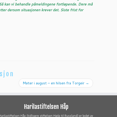
 Så kan vi behandle påmeldingene fortløpende. Dere må
ter dersom situasjonen krever det. Siste frist for
sjon
Møter i august – en hilsen fra Torgeir
→
Harilastiftelsen Håp
Harilastiftelsen Håp (tidligere stiftelsen Hjelp til Russland) er ledet av