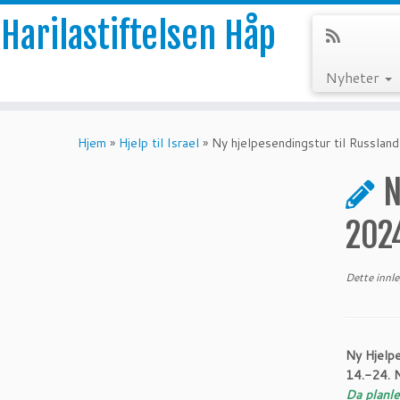
Harilastiftelsen Håp
Nyheter
Skip
to
Hjem
»
Hjelp til Israel
»
Ny hjelpesendingstur til Russla
content
N
202
Dette innl
Ny Hjelpe
14.-24. 
Da planle