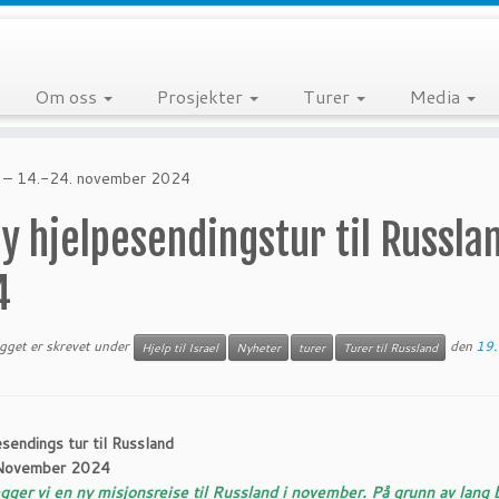
Om oss
Prosjekter
Turer
Media
nd – 14.-24. november 2024
y hjelpesendingstur til Russl
4
egget er skrevet under
den
19.
Hjelp til Israel
Nyheter
turer
Turer til Russland
sendings tur til Russland
November 2024
gger vi en ny misjonsreise til Russland i november. På grunn av lang b