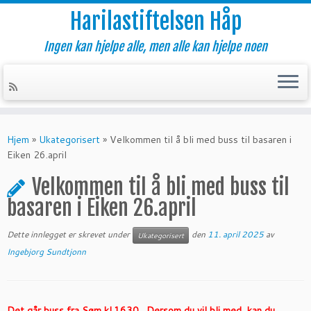
Harilastiftelsen Håp
Ingen kan hjelpe alle, men alle kan hjelpe noen
Skip
to
Hjem
»
Ukategorisert
»
Velkommen til å bli med buss til basaren i
content
Eiken 26.april
Velkommen til å bli med buss til
basaren i Eiken 26.april
Dette innlegget er skrevet under
den
11. april 2025
av
Ukategorisert
Ingebjorg Sundtjonn
Det går buss fra Søm kl.1630. Dersom du vil bli med, kan du