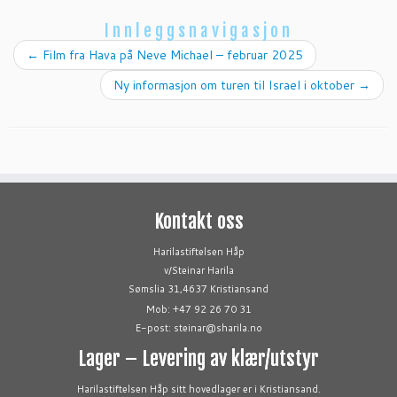
Innleggsnavigasjon
←
Film fra Hava på Neve Michael – februar 2025
Ny informasjon om turen til Israel i oktober
→
Kontakt oss
Harilastiftelsen Håp
v/Steinar Harila
Sømslia 31,4637 Kristiansand
Mob: +47 92 26 70 31
E-post: steinar@sharila.no
Lager – Levering av klær/utstyr
Harilastiftelsen Håp sitt hovedlager er i Kristiansand.