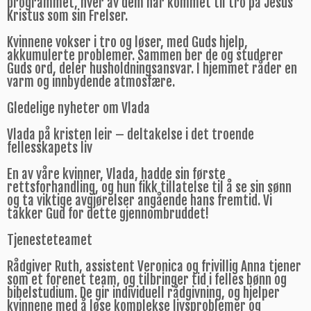
programmet, hver av dem har kommet til tro på Jesus
Kristus som sin Frelser.
Kvinnene vokser i tro og løser, med Guds hjelp,
akkumulerte problemer. Sammen ber de og studerer
Guds ord, deler husholdningsansvar. I hjemmet råder en
varm og innbydende atmosfære.
Gledelige nyheter om Vlada
Vlada på kristen leir – deltakelse i det troende
fellesskapets liv
En av våre kvinner, Vlada, hadde sin første
rettsforhandling, og hun fikk tillatelse til å se sin sønn
og ta viktige avgjørelser angående hans fremtid. Vi
takker Gud for dette gjennombruddet!
Tjenesteteamet
Rådgiver Ruth, assistent Veronica og frivillig Anna tjener
som et forenet team, og tilbringer tid i felles bønn og
bibelstudium. De gir individuell rådgivning, og hjelper
kvinnene med å løse komplekse livsproblemer og