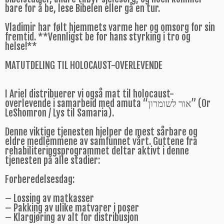
bare for å be, lese Bibelen eller gå en tur.
Vladimir har følt hjemmets varme her og omsorg for sin
fremtid. **Vennligst be for hans styrking i tro og
helse!**
MATUTDELING TIL HOLOCAUST-OVERLEVENDE
I Ariel distribuerer vi også mat til holocaust-
overlevende i samarbeid med amuta “אור לשומרון” (Or
LeShomron / Lys til Samaria).
Denne viktige tjenesten hjelper de mest sårbare og
eldre medlemmene av samfunnet vårt. Guttene fra
rehabiliteringsprogrammet deltar aktivt i denne
tjenesten på alle stadier:
Forberedelsesdag:
– Lossing av matkasser
– Pakking av ulike matvarer i poser
– Klargjøring av alt for distribusjon