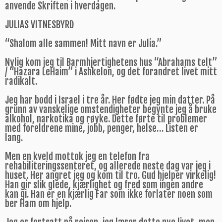
anvende Skriften i hverdagen.
JULIAS VITNESBYRD
“Shalom alle sammen! Mitt navn er Julia.”
Nylig kom jeg til Barmhjertighetens hus “Abrahams telt”
/ “Hazara LeHaim” i Ashkelon, og det forandret livet mitt
radikalt.
Jeg har bodd i Israel i tre år. Her fødte jeg min datter. På
grunn av vanskelige omstendigheter begynte jeg å bruke
alkohol, narkotika og røyke. Dette førte til problemer
med foreldrene mine, jobb, penger, helse… Listen er
lang.
Men en kveld mottok jeg en telefon fra
rehabiliteringssenteret, og allerede neste dag var jeg i
huset. Her angret jeg og kom til tro. Gud hjelper virkelig!
Han gir slik glede, kjærlighet og fred som ingen andre
kan gi. Han er en kjærlig Far som ikke forlater noen som
ber Ham om hjelp.