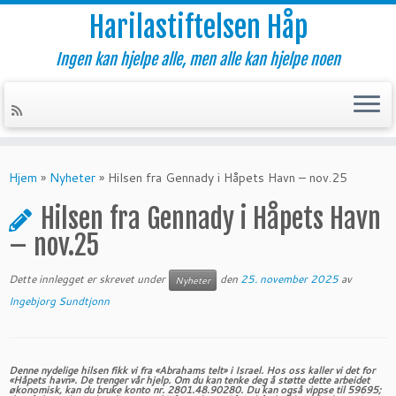
Harilastiftelsen Håp
Ingen kan hjelpe alle, men alle kan hjelpe noen
Skip
to
Hjem
»
Nyheter
»
Hilsen fra Gennady i Håpets Havn – nov.25
content
Hilsen fra Gennady i Håpets Havn
– nov.25
Dette innlegget er skrevet under
den
25. november 2025
av
Nyheter
Ingebjorg Sundtjonn
Denne nydelige hilsen fikk vi fra «Abrahams telt» i Israel. Hos oss kaller vi det for
«Håpets havn». De trenger vår hjelp. Om du kan tenke deg å støtte dette arbeidet
økonomisk, kan du bruke konto nr. 2801.48.90280. Du kan også vippse til 59695;