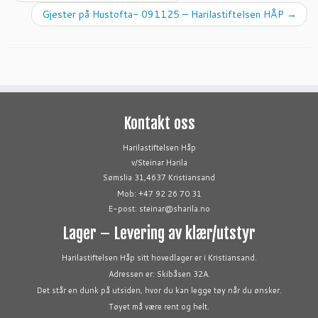
Gjester på Hustofta- 091125 – Harilastiftelsen HÅP
→
Kontakt oss
Harilastiftelsen Håp
v/Steinar Harila
Sømslia 31,4637 Kristiansand
Mob: +47 92 26 70 31
E-post: steinar@sharila.no
Lager – Levering av klær/utstyr
Harilastiftelsen Håp sitt hovedlager er i Kristiansand.
Adressen er: Skibåsen 32A.
Det står en dunk på utsiden, hvor du kan legge tøy når du ønsker.
Tøyet må være rent og helt.