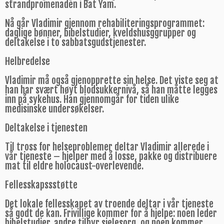
strandpromenaden i Bat Yam.
Nå går Vladimir gjennom rehabiliteringsprogrammet:
daglige bønner, bibelstudier, kveldshusggrupper og
deltakelse i to sabbatsgudstjenester.
Helbredelse
Vladimir må også gjenopprette sin helse. Det viste seg at
han har svært høyt blodsukkernivå, så han måtte legges
inn på sykehus. Han gjennomgår for tiden ulike
medisinske undersøkelser.
Deltakelse i tjenesten
Til tross for helseproblemer deltar Vladimir allerede i
vår tjeneste – hjelper med å losse, pakke og distribuere
mat til eldre holocaust-overlevende.
Fellesskapssstøtte
Det lokale fellesskapet av troende deltar i vår tjeneste
så godt de kan. Frivillige kommer for å hjelpe: noen leder
bibelstudier, andre tilbyr sjelesorg, og noen kommer