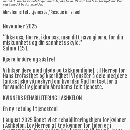
da må du merke innbetalingen med Håpets havn. På forhånd takk for hjelpen. Vær
også med å be for arbeidet.
Abrahams telt tjeneste / Rescue in Israel
November 2025
“Ikke oss, Herre, ikke oss, men ditt navn gi ære, for din
miskunnhets og din sannhets skyld.”
Salme 115:1
Kjære brødre og søstre!
Vi hilser dere med glede og takknemlighet til Herren for
Hans trofasthet og kjærlighet! Vi ønsker å dele med dere
fantastiske vitnesbyrd om hvordan Gud fortsetter å
forvandle liv gjennom Abrahams telt tjeneste.
KVINNERS REHABILITERING I ASHKELON
En ny retning i tjenesten!
I august 2025 åpnet vi et rehabiliteringshjem for kvinner
i Ashkelon. Lov Herren at tre kvinner for tiden er i