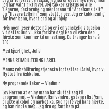
Jeg er fortsatt på reisen, jeg lærer dette nye livet, men
jeg har valgt riktig vei. Jeg takker Kristus og alle
tjenerne, pastorene og mentorene til “Abrahams telt”
og “Hazara LeHaim” som støtter oss. Jeg er takknemlig
for hver bønn, hvert ord og all hjelp.
Hvis noen leser dette nå og er i en vanskelig situasjon –
vit dette: Gud vil ikke forlate deg! Han vil være den
første som kommer til unnsetning. Du trenger bare å
tro.
Med kjærlighet, Julia
MENNS REHABILITERING I ARIEL
Menns rehabiliteringstjeneste fortsetter i Ariel, hvor vi
flyttet fra Ashkelon.
Ny programdeltaker – Vladimir
Lov Herren at en ny mann har sluttet seg til
programmet – Vladimir. Han vandret gatene i Bat Yam,
brukte alkohol og narkotika. Gud rørte ved hans hjerte,
og han ringte meg. Jeg dro og fant ham på