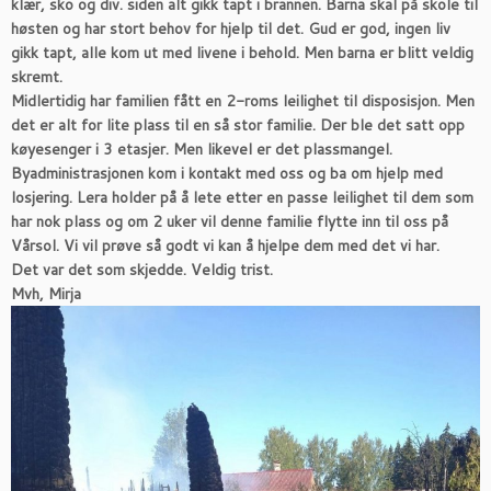
klær, sko og div. siden alt gikk tapt i brannen. Barna skal på skole til
høsten og har stort behov for hjelp til det. Gud er god, ingen liv
gikk tapt, alle kom ut med livene i behold. Men barna er blitt veldig
skremt.
Midlertidig har familien fått en 2-roms leilighet til disposisjon. Men
det er alt for lite plass til en så stor familie. Der ble det satt opp
køyesenger i 3 etasjer. Men likevel er det plassmangel.
Byadministrasjonen kom i kontakt med oss og ba om hjelp med
losjering. Lera holder på å lete etter en passe leilighet til dem som
har nok plass og om 2 uker vil denne familie flytte inn til oss på
Vårsol. Vi vil prøve så godt vi kan å hjelpe dem med det vi har.
Det var det som skjedde. Veldig trist.
Mvh, Mirja