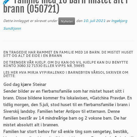
brann (050721)
Dette innlegget er skrevet under
den
10. juli 2021
av
Ingebjorg
Nyheter
Sundtjonn
EN TRAGEDIE HAR RAMMET EN FAMILIE MED 16 BARN. DE MISTET HUSET
SITT OG ALT DE EIDE I EN BRANN
DE TRENGER VÅR HJELP. OM DU KAN OG VIL HJELPE KAN DU BENYTTE
KONTO 3080 32 71530 ELLER VIPPS NR. 59695
LES HER HVA MIRJA VYPIRALENKO I BARNEBYEN VÅRSOL SKRIVER OM
DETTE:
God dag kjære Steinar
Sender bilder av en flerbarnsfamilie som har mistet huset sitt i
brann. Disse bildene kommer fra lokalavisen, «Gatchina Pravda». En
tidlig morgen, den 5.juli, stod huset til en flerbarnsfamilie i brann i
Siverskij landsby. Familien heter Antipov til etternavn. Denne
familien består av 14 mindreårige barn og 2 voksne barn. De har
mistet absolutt alt i brannen.
Familien har stort behov for så enkle ting som sengetøy, bestikk,