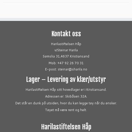
Kontakt oss
Harilastiftelsen Håp
v/Steinar Harila
Sømslia 31,4637 Kristiansand
Mob: +47 92 26 70 31
E-post: steinar@sharila.no
Lager – Levering av klær/utstyr
Harilastiftelsen Håp sitt hovedlager er i Kristiansand.
Adressen er: Skibåsen 32A.
Det står en dunk på utsiden, hvor du kan legge tøy når du ønsker.
Tøyet må være rent og helt.
Harilastiftelsen Håp