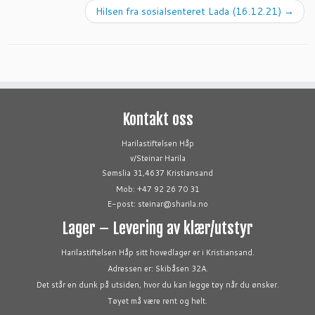
Hilsen fra sosialsenteret Lada (16.12.21)
→
Kontakt oss
Harilastiftelsen Håp
v/Steinar Harila
Sømslia 31,4637 Kristiansand
Mob: +47 92 26 70 31
E-post: steinar@sharila.no
Lager – Levering av klær/utstyr
Harilastiftelsen Håp sitt hovedlager er i Kristiansand.
Adressen er: Skibåsen 32A.
Det står en dunk på utsiden, hvor du kan legge tøy når du ønsker.
Tøyet må være rent og helt.