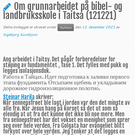
Om grunnarbeidet på bibel- og
landbruksskole i Taitsa (121221)
Dette innlegget er skrevet under
den
12. desember 2021
av
Nyheter
Ingebjorg Sundtjonn
Ang arbeidet i Taitsy. Det pågår forberedelser for
støping av fundamentet , fase 1. Det fylles med pukk og
legges isolasjonsduk.
Работа в Тайцах. Идет подготовка к заливке первого
этапа фундамента. Отсыпаем щебень и укладываем
дорожное гидроизоляционное полотно.
Steinar Harila
skriver:
Når sennepsfrøet ble lagt i jorden var den det minste av
alle frø. Når Jesus hang på korset så det ut som så
elendig at ut fra det kunne det ikke bli noe mere. Men
fra sennepsfrøet har det vokset en menighet som sprer
seg over hele verden, Fra Golgata har evangeliet blitt
forkynt over hele verden. Jeg tenker at det legges en