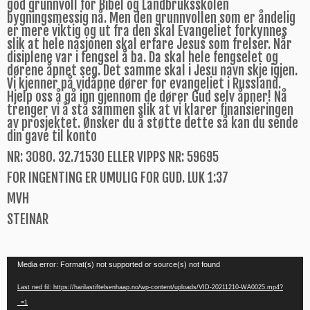
god grunnvoll for Bibel og Landbruksskolen
bygningsmessig nå. Men den grunnvollen som er åndelig
er mere viktig og ut fra den skal Evangeliet forkynnes
slik at hele nasjonen skal erfare Jesus som frelser. Når
disiplene var i fengsel å ba. Da skal hele fengselet og
dørene åpnet seg. Det samme skal i Jesu navn skje igjen.
Vi kjenner på vidåpne dører for evangeliet i Russland.
Hjelp oss å gå inn gjennom de dører Gud selv åpner! Nå
trenger vi å stå sammen slik at vi klarer finansieringen
av prosjektet. Ønsker du å støtte dette så kan du sende
din gave til konto
NR: 3080. 32.71530 ELLER VIPPS NR: 59695
FOR INGENTING ER UMULIG FOR GUD. LUK 1:37
MVH
STEINAR
Videoavspiller
Media error: Format(s) not supported or source(s) not found
Last ned fil: https://harilastiftelsenhaap.no/wp-content/uploads/VID-20211210-WA0025.mp4?
_=1