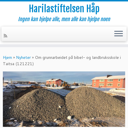
Harilastiftelsen Håp
Ingen kan hjelpe alle, men alle kan hjelpe noen
Skip
to
Hjem
»
Nyheter
»
Om grunnarbeidet på bibel- og landbruksskole i
content
Taitsa (121221)