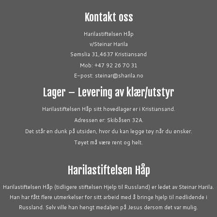
Kontakt oss
Harilastiftelsen Håp
v/Steinar Harila
Sømslia 31,4637 Kristiansand
Mob: +47 92 26 70 31
E-post: steinar@sharila.no
Lager – Levering av klær/utstyr
Harilastiftelsen Håp sitt hovedlager er i Kristiansand.
Adressen er: Skibåsen 32A.
Det står en dunk på utsiden, hvor du kan legge tøy når du ønsker.
Tøyet må være rent og helt.
Harilastiftelsen Håp
Harilastiftelsen Håp (tidligere stiftelsen Hjelp til Russland) er ledet av Steinar Harila.
Han har fått flere utmerkelser for sitt arbeid med å bringe hjelp til nødlidende i
Russland. Selv ville han hengt medaljen på Jesus dersom det var mulig.