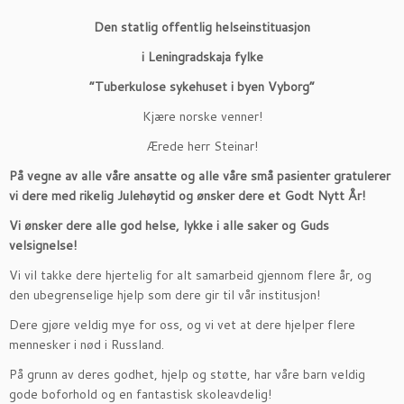
Den statlig offentlig helseinstituasjon
i Leningradskaja fylke
”Tuberkulose sykehuset i byen Vyborg”
Kjære norske venner!
Ærede herr Steinar!
På vegne av alle våre ansatte og alle våre små pasienter gratulerer
vi dere med rikelig Julehøytid og ønsker dere et Godt Nytt År!
Vi ønsker dere alle god helse, lykke i alle saker og Guds
velsignelse!
Vi vil takke dere hjertelig for alt samarbeid gjennom flere år, og
den ubegrenselige hjelp som dere gir til vår institusjon!
Dere gjøre veldig mye for oss, og vi vet at dere hjelper flere
mennesker i nød i Russland.
På grunn av deres godhet, hjelp og støtte, har våre barn veldig
gode boforhold og en fantastisk skoleavdelig!