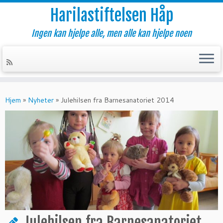
Harilastiftelsen Håp
Ingen kan hjelpe alle, men alle kan hjelpe noen
Skip
to
Hjem
»
Nyheter
»
Julehilsen fra Barnesanatoriet 2014
content
Julehilsen fra Barnesanatoriet