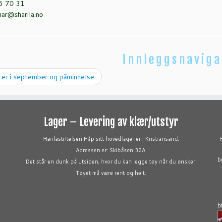
26 70 31
inar@sharila.no
Innleggsnaviga
er i september og påminnelse
Lager – Levering av klær/utstyr
Harilastiftelsen Håp sitt hovedlager er i Kristiansand.
Adressen er: Skibåsen 32A.
b
Det står en dunk på utsiden, hvor du kan legge tøy når du ønsker.
Tøyet må være rent og helt.
h