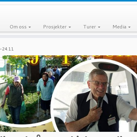
Om oss
Prosjekter
Turer
Media
.-24.11