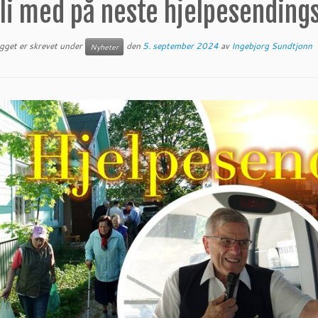
li med på neste hjelpesendings
egget er skrevet under
den
5. september 2024
av
Ingebjorg Sundtjonn
Nyheter