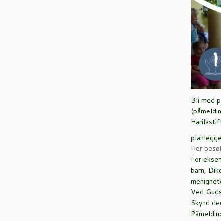
Bli med p
(påmeldin
Harilasti
planlegge
Her besøk
For ekse
barn, Dik
menighete
Ved Guds 
Skynd de
Påmelding