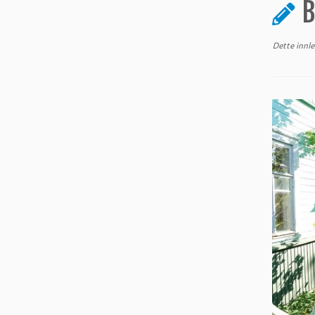
B
Dette innl