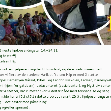
å neste hjelpesendingstur 14.-24.11
g haster!!)
ftelsen Håp
r nok en hjelpesendingstur til Russland, og du er velkommen med!
er vi flere av de stedene Harilastiftelsen Håp er med å støtte.
mpel Barnebyen Vårsol, Bibel- og Landbruksskolen, Farmen, barnesyk
oni (hjem for gatebarn), Ladasenteret (sosialsenter), og Nytt Liv senter
r vi støtter, har vi møter hvor vi deltar både med forkynnelse og sang. 
nåde har vi fått stått i dette arbeidet i snart 25 år. Hjelpesendingstur
g – det haster med påmelding!
 og/eller spørsmål: