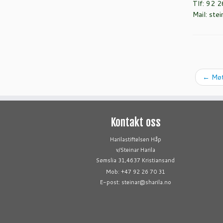
Tlf: 92 
Mail: ste
←
Møt
Kontakt oss
Harilastiftelsen Håp
v/Steinar Harila
Sømslia 31,4637 Kristiansand
Mob: +47 92 26 70 31
E-post: steinar@sharila.no