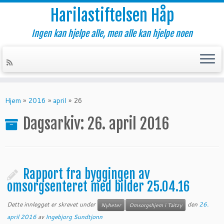
Harilastiftelsen Håp
Ingen kan hjelpe alle, men alle kan hjelpe noen
Skip
to
Hjem
»
2016
»
april
»
26
content
Dagsarkiv:
26. april 2016
Rapport fra byggingen av
omsorgsenteret med bilder 25.04.16
Dette innlegget er skrevet under
den
26.
Nyheter
Omsorgshjem i Taitzy
april 2016
av
Ingebjorg Sundtjonn