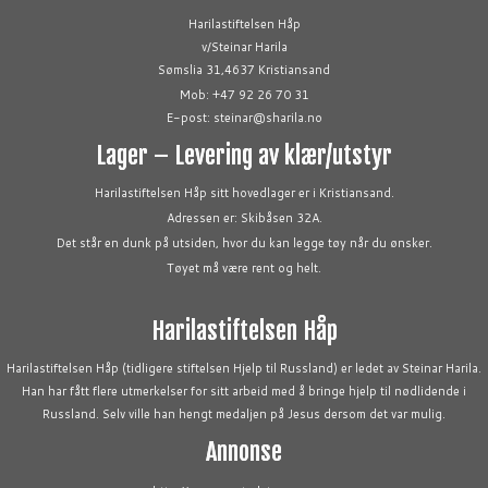
Harilastiftelsen Håp
v/Steinar Harila
Sømslia 31,4637 Kristiansand
Mob: +47 92 26 70 31
E-post: steinar@sharila.no
Lager – Levering av klær/utstyr
Harilastiftelsen Håp sitt hovedlager er i Kristiansand.
Adressen er: Skibåsen 32A.
Det står en dunk på utsiden, hvor du kan legge tøy når du ønsker.
Tøyet må være rent og helt.
Harilastiftelsen Håp
Harilastiftelsen Håp (tidligere stiftelsen Hjelp til Russland) er ledet av Steinar Harila.
Han har fått flere utmerkelser for sitt arbeid med å bringe hjelp til nødlidende i
Russland. Selv ville han hengt medaljen på Jesus dersom det var mulig.
Annonse